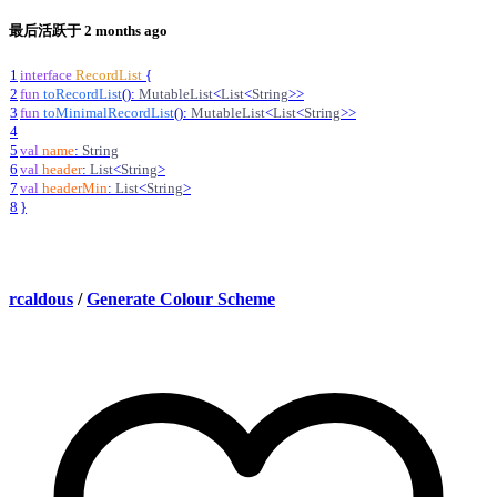
最后活跃于
2 months ago
1
interface
RecordList
{
2
fun
toRecordList
(
)
:
MutableList
<
List
<
String
>
>
3
fun
toMinimalRecordList
(
)
:
MutableList
<
List
<
String
>
>
4
5
val
name
:
String
6
val
header
:
List
<
String
>
7
val
headerMin
:
List
<
String
>
8
}
rcaldous
/
Generate Colour Scheme