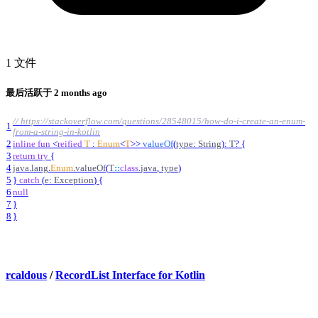
1 文件
最后活跃于
2 months ago
// https://stackoverflow.com/questions/28548015/how-do-i-create-an-enum-
1
from-a-string-in-kotlin
2
inline
fun
<
reified
T
:
Enum
<
T
>
>
valueOf
(
type
:
String
)
:
T
?
{
3
return
try
{
4
java
.
lang
.
Enum
.
valueOf
(
T
::
class
.
java
,
type
)
5
}
catch
(
e
:
Exception
)
{
6
null
7
}
8
}
rcaldous
/
RecordList Interface for Kotlin