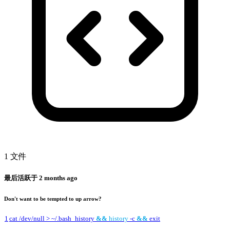
1 文件
最后活跃于
2 months ago
Don't want to be tempted to up arrow?
1
cat /dev/null > ~/.bash_history
&&
history
-c
&&
exit