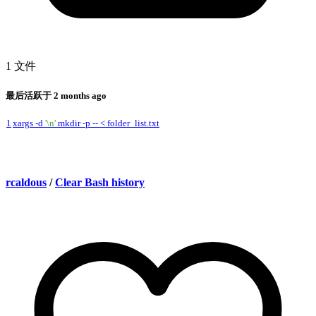
1 文件
最后活跃于
2 months ago
1
xargs -d
'\n'
mkdir -p -- < folder_list.txt
rcaldous
/
Clear Bash history