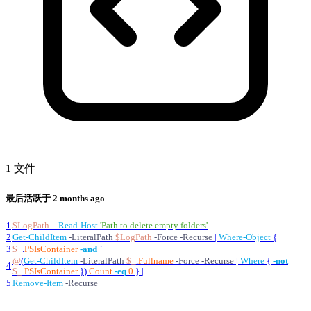
1 文件
最后活跃于
2 months ago
1
$LogPath
=
Read-Host
'Path to delete empty folders'
2
Get-ChildItem
-LiteralPath
$LogPath
-Force
-Recurse
|
Where-Object
{
3
$_
.
PSIsContainer
-and
`
@
(
Get-ChildItem
-LiteralPath
$_
.
Fullname
-Force
-Recurse
|
Where
{
-not
4
$_
.
PSIsContainer
}
)
.
Count
-eq
0
}
|
5
Remove-Item
-Recurse