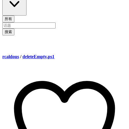
所有
搜索
rcaldous
/
deleteEmpty.ps1