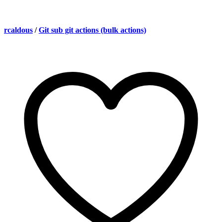
rcaldous
/
Git sub git actions (bulk actions)