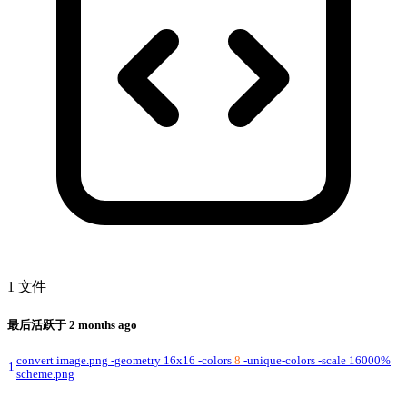
1 文件
最后活跃于
2 months ago
convert image.png -geometry 16x16 -colors
8
-unique-colors -scale 16000%
1
scheme.png