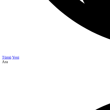
Tümü
Yeni
Ara